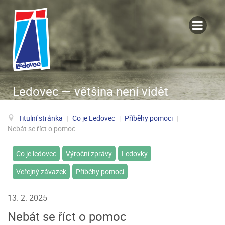
Ledovec — většina není vidět
Titulní stránka
|
Co je Ledovec
|
Příběhy pomoci
|
Nebát se říct o pomoc
Co je ledovec
Výroční zprávy
Ledovky
Veřejný závazek
Příběhy pomoci
13. 2. 2025
Nebát se říct o pomoc