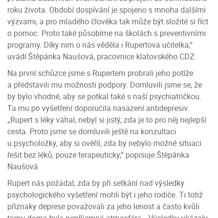
roku života. Období dospívání je spojeno s mnoha dalšími
výzvami, a pro mladého člověka tak může být složité si říct
o pomoc. Proto také působíme na školách s preventivními
programy. Díky nim o nás věděla i Rupertova učitelka,“
uvádí Štěpánka Naušová, pracovnice klatovského CDZ.
Na první schůzce jsme s Rupertem probrali jeho potíže
a představili mu možnosti podpory. Domluvili jsme se, že
by bylo vhodné, aby se potkal také s naší psychiatričkou.
Ta mu po vyšetření doporučila nasazení antidepresiv.
„Rupert s léky váhal, nebyl si jistý, zda je to pro něj nejlepší
cesta. Proto jsme se domluvili ještě na konzultaci
u psycholožky, aby si ověřil, zda by nebylo možné situaci
řešit bez léků, pouze terapeuticky,“ popisuje Štěpánka
Naušová.
Rupert nás požádal, zda by při setkání nad výsledky
psychologického vyšetření mohli být i jeho rodiče. Ti totiž
příznaky deprese považovali za jeho lenost a často kvůli
tomu doma byla nepříjemná atmosféra. „Výsledky ukázaly,