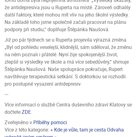
že antidepresiva jsou u Ruperta na místě. Zároveň odhalily
další faktory, které mohou mít vliv na jeho školní výsledky.
Na základě toho jsme společně začali pracovat na plánu
podpory při studiu,“ doplňuje Štěpánka Naušová.
Již po pár týdnech se u Ruperta projevila výrazná změna.
„Byl od pohledu veselejší, klidnější, sám sděloval, že změnu
na něm poznali i přátelé. Nyní žije spokojenější život,
zlepšil si výsledky ve škole a má více sebedůvěry,“ shrnuje
Štěpánka Naušová. Naše spolupráce pokračuje, Rupert
navštěvuje terapeutická setkání. S doktorkou se rozhodli
pro postupné vysazení antidepresiv.
---
Více informací o službě Centra duševního zdraví Klatovy se
dočtete
ZDE
.
Zveřejněno v
Příběhy pomoci
Více z této kategorie:
« Kde je vůle, tam je cesta
Odvaha
vykročit jiným směrem »