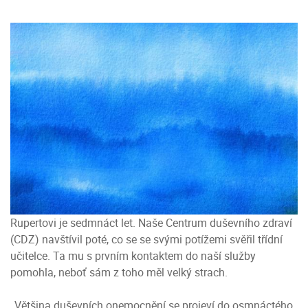
Rupertovi je sedmnáct let. Naše Centrum duševního zdraví
(CDZ) navštívil poté, co se se svými potížemi svěřil třídní
učitelce. Ta mu s prvním kontaktem do naší služby
pomohla, neboť sám z toho měl velký strach.
„Většina duševních onemocnění se projeví do osmnáctého