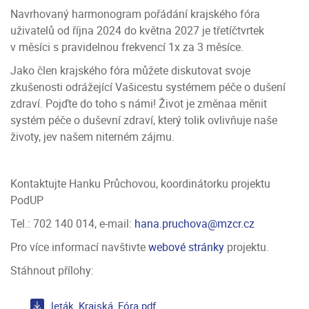
Navrhovaný harmonogram pořádání krajského fóra
uživatelů od října 2024 do května 2027 je třetíčtvrtek
v měsíci s pravidelnou frekvencí 1x za 3 měsíce.
Jako člen krajského fóra můžete diskutovat svoje
zkušenosti odrážející Vašicestu systémem péče o dušení
zdraví. Pojďte do toho s námi! Život je změnaa měnit
systém péče o duševní zdraví, který tolik ovlivňuje naše
životy, jev našem niterném zájmu.
Kontaktujte Hanku Průchovou, koordinátorku projektu
PodUP
Tel.: 702 140 014, e-mail:
hana.pruchova@mzcr.cz
Pro více informací navštivte
webové stránky
projektu.
Stáhnout přílohy:
leták_Krajská_Fóra.pdf