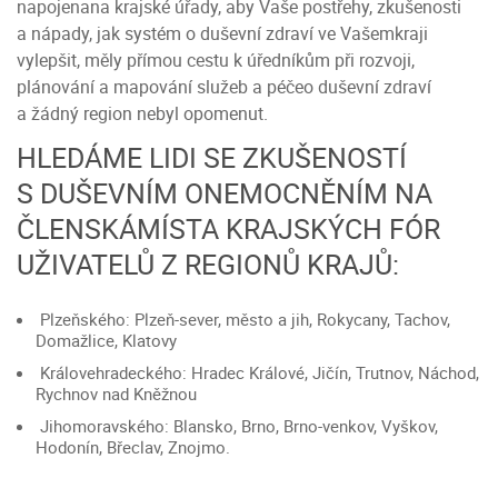
napojenana krajské úřady, aby Vaše postřehy, zkušenosti
a nápady, jak systém o duševní zdraví ve Vašemkraji
vylepšit, měly přímou cestu k úředníkům při rozvoji,
plánování a mapování služeb a péčeo duševní zdraví
a žádný region nebyl opomenut.
HLEDÁME LIDI SE ZKUŠENOSTÍ
S DUŠEVNÍM ONEMOCNĚNÍM NA
ČLENSKÁMÍSTA KRAJSKÝCH FÓR
UŽIVATELŮ Z REGIONŮ KRAJŮ:
Plzeňského: Plzeň-sever, město a jih, Rokycany, Tachov,
Domažlice, Klatovy
Královehradeckého: Hradec Králové, Jičín, Trutnov, Náchod,
Rychnov nad Kněžnou
Jihomoravského: Blansko, Brno, Brno-venkov, Vyškov,
Hodonín, Břeclav, Znojmo.