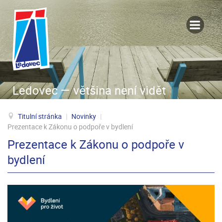
Ledovec — většina není vidět
Titulní stránka
|
Novinky
|
Prezentace k Zákonu o podpoře v bydlení
Prezentace k Zákonu o podpoře v
bydlení