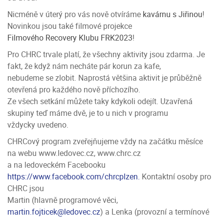
Nicméně v úterý pro vás nově otvíráme
kavárnu s Jiřinou
!
Novinkou jsou také filmové projekce
Filmového Recovery Klubu FRK2023
!
Pro CHRC trvale platí, že všechny aktivity jsou zdarma. Je
fakt, že když nám necháte pár korun za kafe,
nebudeme se zlobit. Naprostá většina aktivit je průběžně
otevřená pro každého nově příchozího.
Ze všech setkání můžete taky kdykoli odejít. Uzavřená
skupiny teď máme dvě, je to u nich v programu
vždycky uvedeno.
CHRCový program zveřejňujeme vždy na začátku měsíce
na webu www.ledovec.cz, www.chrc.cz
a na ledoveckém Facebooku
https://www.facebook.com/chrcplzen.
Kontaktní osoby pro
CHRC jsou
Martin (hlavně programové věci,
martin.fojticek@ledovec.cz
) a Lenka (provozní a termínové