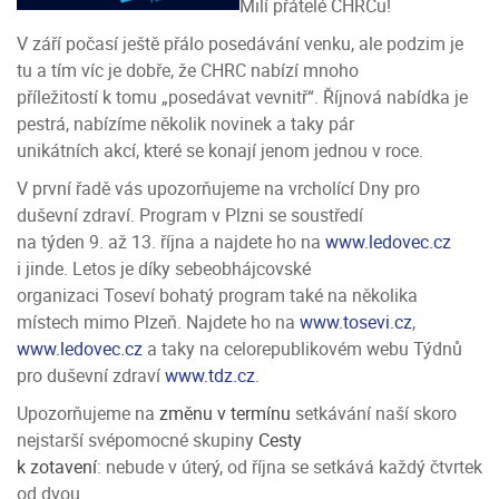
Milí přátelé CHRCu!
V září počasí ještě přálo posedávání venku, ale podzim je
tu a tím víc je dobře, že CHRC nabízí mnoho
příležitostí k tomu „posedávat vevnitř“. Říjnová nabídka je
pestrá, nabízíme několik novinek a taky pár
unikátních akcí, které se konají jenom jednou v roce.
V první řadě vás upozorňujeme na vrcholící Dny pro
duševní zdraví. Program v Plzni se soustředí
na týden 9. až 13. října a najdete ho na
www.ledovec.cz
i jinde. Letos je díky sebeobhájcovské
organizaci Toseví bohatý program také na několika
místech mimo Plzeň. Najdete ho na
www.tosevi.cz
,
www.ledovec.cz
a taky na celorepublikovém webu Týdnů
pro duševní zdraví
www.tdz.cz
.
Upozorňujeme na
změnu v termínu
setkávání naší skoro
nejstarší svépomocné skupiny
Cesty
k zotavení
: nebude v úterý, od října se setkává každý čtvrtek
od dvou.