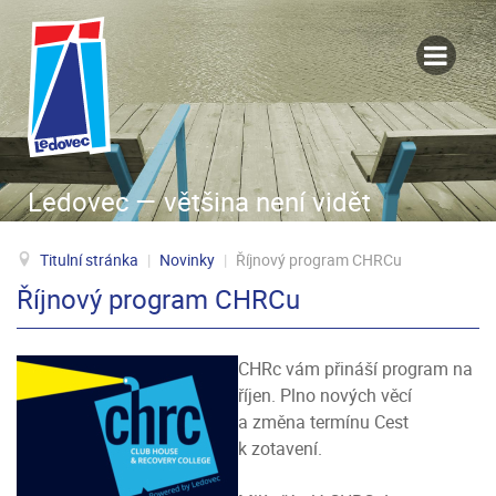
Ledovec — většina není vidět
Titulní stránka
|
Novinky
|
Říjnový program CHRCu
Říjnový program CHRCu
CHRc vám přináší program na
říjen. Plno nových věcí
a změna termínu Cest
k zotavení.