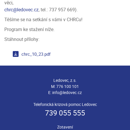
věci,
chrc@ledovec.cz
, tel.: 737 957 669).
Těšíme se na setkání s vámi v CHRCu!
Program ke stažení níže.
Stáhnout přílohy:
chrc_10_23.pdf
Ledovec, z.s.
M:
776 100 101
E:
info@ledovec.cz
Telefonická krizová pomoc Ledovec
739 055 555
Zotavení