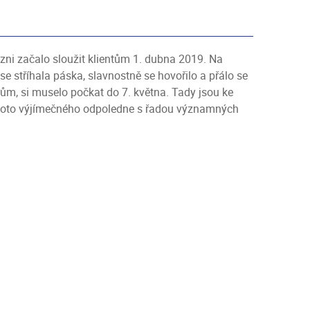
zni začalo sloužit klientům 1. dubna 2019. Na
 se stříhala páska, slavnostně se hovořilo a přálo se
kům, si muselo počkat do 7. května. Tady jsou ke
ohoto výjímečného odpoledne s řadou významných