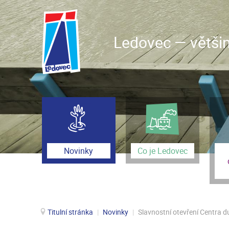
Ledovec — většin
Novinky
Co je Ledovec
Titulní stránka
|
Novinky
|
Slavnostní otevření Centra d