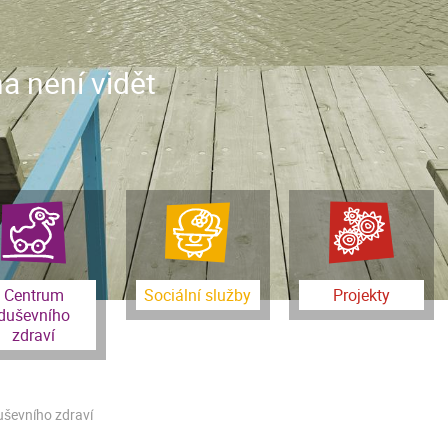
a není vidět
Centrum
Sociální služby
Projekty
duševního
zdraví
uševního zdraví